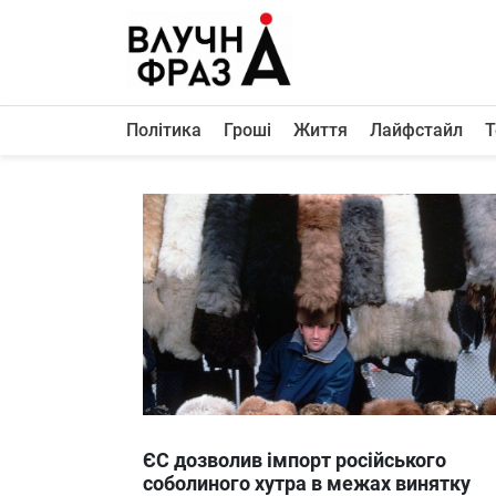
К
содержимому
Політика
Гроші
Життя
Лайфстайл
Т
Політика
Гроші
Життя
Лайфстайл
ТехноНаука
Людина
Корисності
Ukraine
ЄС дозволив імпорт російського
Про нас
соболиного хутра в межах винятку