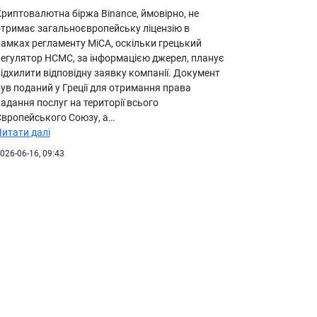
Криптовалютна біржа Binance, ймовірно, не
отримає загальноєвропейську ліцензію в
рамках регламенту MiCA, оскільки грецький
регулятор HCMC, за інформацією джерел, планує
ідхилити відповідну заявку компанії. Документ
ув поданий у Греції для отримання права
адання послуг на території всього
Європейського Союзу, а…
Читати далі
026-06-16, 09:43