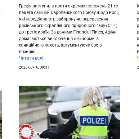
Греція виступила проти окремих положень 21-го
а
пакета санкцій Європейського Союзу щодо Росії,
які передбачають заборону на перевезення
російського скрапленого природного газу (СПГ)
до третіх країн. За даними Financial Times, Афіни
в
домагаються виключення цієї норми із
б
санкційного пакета, аргументуючи свою
н
позицію…
Читати далі
2026-07-16, 09:31
2