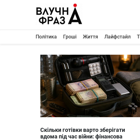
К
содержимому
Політика
Гроші
Життя
Лайфстайл
Т
Політика
Гроші
Життя
Лайфстайл
ТехноНаука
Людина
Корисності
Ukraine
Скільки готівки варто зберігати
Про нас
вдома під час війни: фінансова