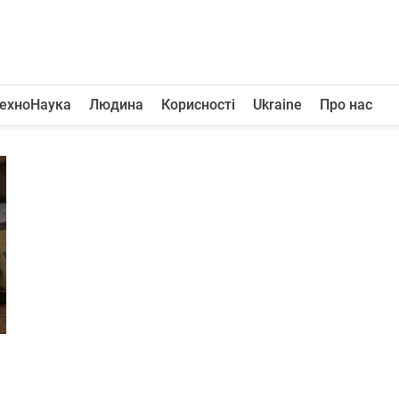
ехноНаука
Людина
Корисності
Ukraine
Про нас