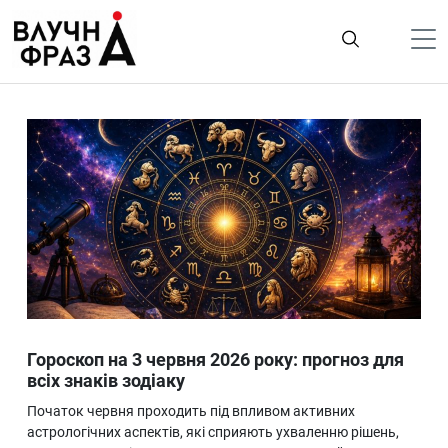
К
содержимому
Політика
Гроші
Життя
Лайфстайл
ТехноНаука
Людина
Корисності
Гороскоп на 3 червня 2026 року: прогноз для
Ukraine
всіх знаків зодіаку
Про нас
Початок червня проходить під впливом активних
астрологічних аспектів, які сприяють ухваленню рішень,