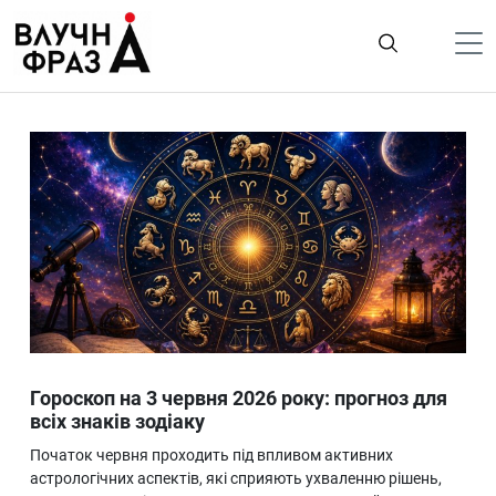
К
содержимому
Політика
Гроші
Життя
Лайфстайл
ТехноНаука
Людина
Корисності
Гороскоп на 3 червня 2026 року: прогноз для
Ukraine
всіх знаків зодіаку
Про нас
Початок червня проходить під впливом активних
астрологічних аспектів, які сприяють ухваленню рішень,