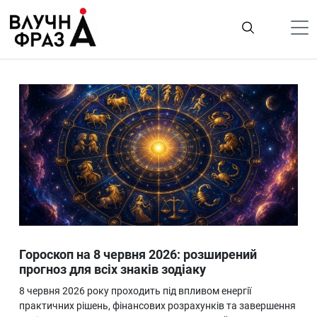
К
содержимому
Політика
Гроші
Життя
Лайфстайл
ТехноНаука
Людина
Корисності
Гороскоп на 8 червня 2026: розширений
Ukraine
прогноз для всіх знаків зодіаку
Про нас
8 червня 2026 року проходить під впливом енергії
практичних рішень, фінансових розрахунків та завершення