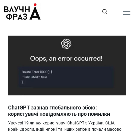
К
содержимому
Політика
Гроші
Життя
Лайфстайл
ТехноНаука
Людина
Корисності
ChatGPT зазнав глобального збою:
Ukraine
користувачі повідомляють про помилки
Про нас
Увечері 19 липня користувачі ChatGPT з України, США,
країн Європи, Індії, Японії та інших регіонів почали масово