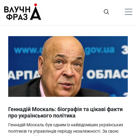
К
содержимому
Політика
Гроші
Життя
Лайфстайл
ТехноНаука
Людина
Корисності
Геннадій Москаль: біографія та цікаві факти
Ukraine
про українського політика
Про нас
Геннадій Москаль був одним із найвідоміших українських
політиків та управлінців періоду незалежності. За свою