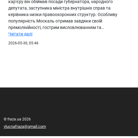
кар'єру він обіймав посади губернатора, народного
депутата, заступника міністра внутрішніх справ та
керівника низки правоохоронних структур. Особливу
популярність Москаль отримав завдяки своїй
прямолінійності, гострим висловлюванням та…
Читати далі
2026-05-30, 05:46
© fraza.ua 2026
vlucnafraza@gmail.com