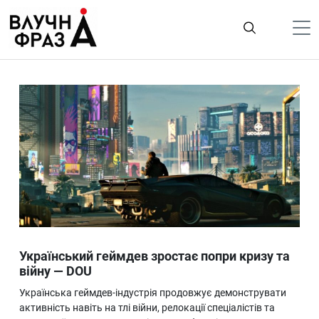
К
содержимому
Політика
Гроші
Життя
Лайфстайл
ТехноНаука
Людина
Корисності
Український геймдев зростає попри кризу та
Ukraine
війну — DOU
Про нас
Українська геймдев-індустрія продовжує демонструвати
активність навіть на тлі війни, релокації спеціалістів та