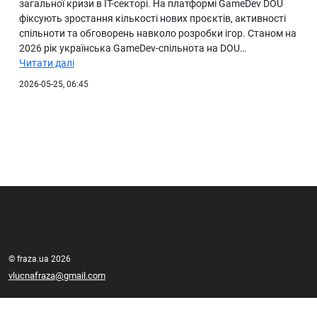
загальної кризи в IT-секторі. На платформі GameDev DOU
фіксують зростання кількості нових проєктів, активності
спільноти та обговорень навколо розробки ігор. Станом на
2026 рік українська GameDev-спільнота на DOU…
Читати далі
2026-05-25, 06:45
© fraza.ua 2026
vlucnafraza@gmail.com