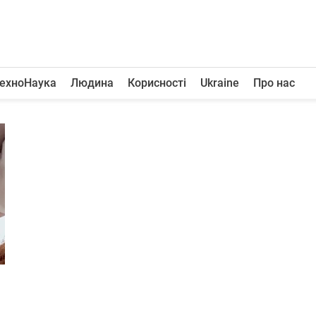
ехноНаука
Людина
Корисності
Ukraine
Про нас