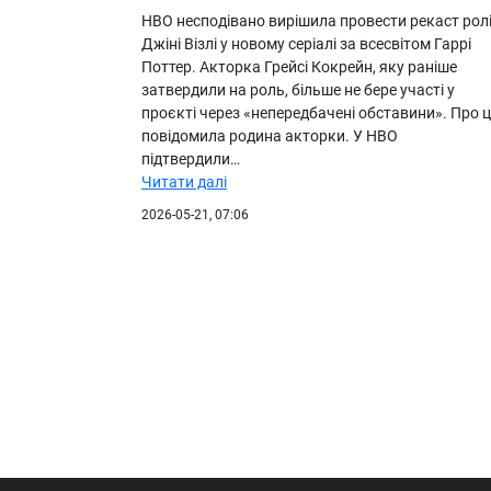
HBO несподівано вирішила провести рекаст рол
Джіні Візлі у новому серіалі за всесвітом Гаррі
Поттер. Акторка Грейсі Кокрейн, яку раніше
затвердили на роль, більше не бере участі у
проєкті через «непередбачені обставини». Про 
повідомила родина акторки. У HBO
підтвердили…
Читати далі
2026-05-21, 07:06