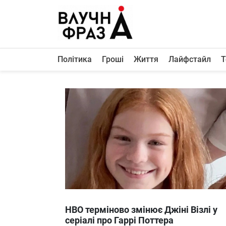
К
содержимому
Політика
Гроші
Життя
Лайфстайл
Т
Політика
Гроші
Життя
Лайфстайл
ТехноНаука
Людина
Корисності
Ukraine
HBO терміново змінює Джіні Візлі у
Про нас
серіалі про Гаррі Поттера