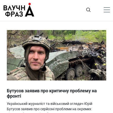
К
содержимому
Політика
Гроші
Життя
Лайфстайл
ТехноНаука
Людина
Корисності
Бутусов заявив про критичну проблему на
Ukraine
фронті
Про нас
Український журналіст та військовий оглядач Юрій
Бутусов заявив про серйозні проблеми на окремих