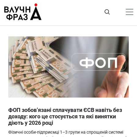
К
содержимому
Політика
Гроші
Життя
Лайфстайл
ТехноНаука
Людина
Корисності
ФОП зобов’язані сплачувати ЄСВ навіть без
Ukraine
доходу: кого це стосується та які винятки
діють у 2026 році
Про нас
Фізичні особи-підприємці 1–3 групи на спрощеній системі