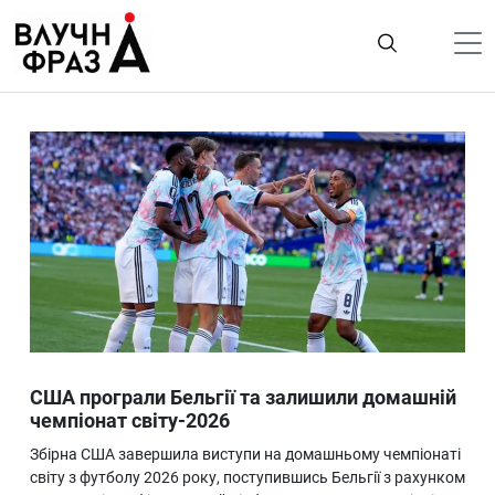
К
содержимому
Політика
Гроші
Життя
Лайфстайл
ТехноНаука
Людина
Корисності
США програли Бельгії та залишили домашній
Ukraine
чемпіонат світу-2026
Про нас
Збірна США завершила виступи на домашньому чемпіонаті
світу з футболу 2026 року, поступившись Бельгії з рахунком