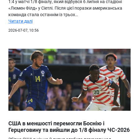
1:4 у матчі 1/8 фіналу, який відбувся 6 липня на стадіоні
«Люмен Філд» у Сіетлі. Після цієї поразки американська
команда стала останнім із трьох…
Читати далі
2026-07-07, 10:56
США в меншості перемогли Боснію і
Герцеговину та вийшли до 1/8 фіналу ЧС-2026