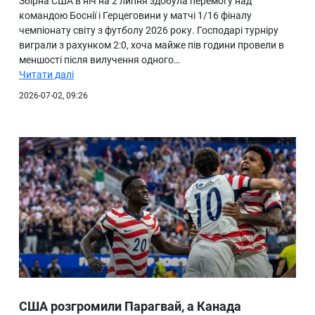
Збірна США в ніч на 2 липня здобула перемогу над
командою Боснії і Герцеговини у матчі 1/16 фіналу
чемпіонату світу з футболу 2026 року. Господарі турніру
виграли з рахунком 2:0, хоча майже пів години провели в
меншості після вилучення одного…
Читати далі
2026-07-02, 09:26
США розгромили Парагвай, а Канада