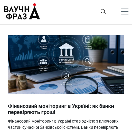
К
содержимому
Політика
Гроші
Життя
Лайфстайл
ТехноНаука
Людина
Корисності
Фінансовий моніторинг в Україні: як банки
Ukraine
перевіряють гроші
Про нас
Фінансовий моніторинг в Україні став однією з ключових
частин сучасної банківської системи. Банки перевіряють