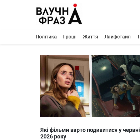
К
содержимому
Політика
Гроші
Життя
Лайфстайл
Т
Політика
Гроші
Життя
Лайфстайл
ТехноНаука
Людина
Корисності
Ukraine
Які фільми варто подивитися у червні
Про нас
2026 року