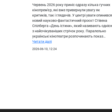
Червень 2026 року приніс одразу кілька гучних
кінопрем'єр, які вже привернули увагу як
критиків, так і глядачів. У центрі уваги опинився
новий науково-фантастичний проєкт Стівена
Спілберга «День істини», який називають одніє
з найочікуваніших стрічок року. Паралельно
українські кінотеатри розпочинають показ…
Читати далі
2026-06-10, 12:24