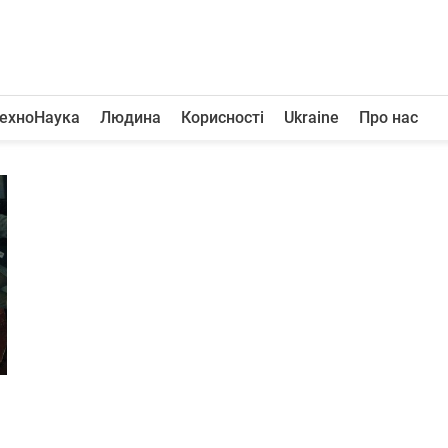
ехноНаука
Людина
Корисності
Ukraine
Про нас