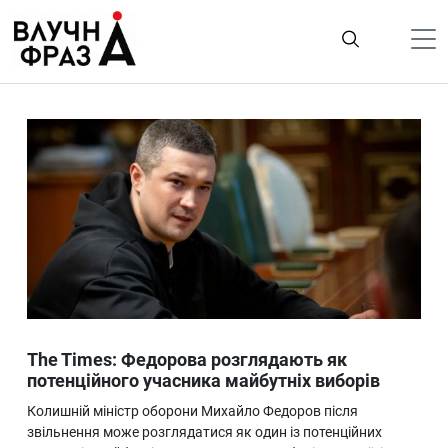
К
содержимому
Політика
Гроші
Життя
Лайфстайл
ТехноНаука
Людина
Корисності
The Times: Федорова розглядають як
Ukraine
потенційного учасника майбутніх виборів
Про нас
Колишній міністр оборони Михайло Федоров після
звільнення може розглядатися як один із потенційних