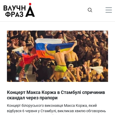
К
содержимому
Політика
Гроші
Життя
Лайфстайл
ТехноНаука
Людина
Корисності
Концерт Макса Коржа в Стамбулі спричинив
Ukraine
скандал через прапори
Про нас
Концерт білоруського виконавця Макса Коржа, який
відбувся 6 червня у Стамбулі, викликав хвилю обговорень