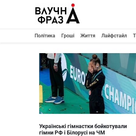
К
содержимому
Політика
Гроші
Життя
Лайфстайл
Т
Політика
Гроші
Життя
Лайфстайл
ТехноНаука
Людина
Корисності
Ukraine
Українські гімнастки бойкотували
Про нас
гімни РФ і Білорусі на ЧМ