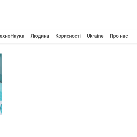
ехноНаука
Людина
Корисності
Ukraine
Про нас