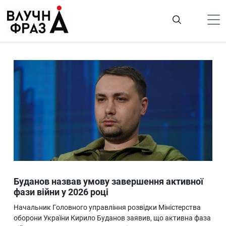
К
содержимому
Політика
Гроші
Життя
Лайфстайл
ТехноНаука
Людина
Корисності
Буданов назвав умову завершення активної
Ukraine
фази війни у 2026 році
Про нас
Начальник Головного управління розвідки Міністерства
оборони України Кирило Буданов заявив, що активна фаза