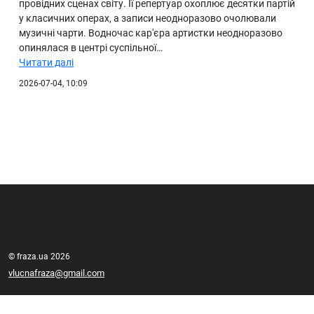
провідних сценах світу. Її репертуар охоплює десятки партій
у класичних операх, а записи неодноразово очолювали
музичні чарти. Водночас кар'єра артистки неодноразово
опинялася в центрі суспільної…
Читати далі
2026-07-04, 10:09
© fraza.ua 2026
vlucnafraza@gmail.com