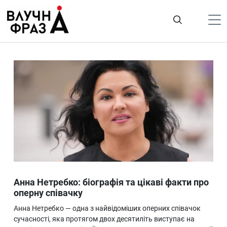
К
содержимому
Політика
Гроші
Життя
Лайфстайл
ТехноНаука
Людина
Корисності
Анна Нетребко: біографія та цікаві факти про
Ukraine
оперну співачку
Про нас
Анна Нетребко — одна з найвідоміших оперних співачок
сучасності, яка протягом двох десятиліть виступає на