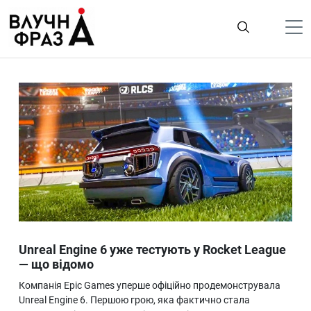
К
содержимому
Політика
Гроші
Життя
Лайфстайл
ТехноНаука
Людина
Корисності
Unreal Engine 6 уже тестують у Rocket League
Ukraine
— що відомо
Про нас
Компанія Epic Games уперше офіційно продемонструвала
Unreal Engine 6. Першою грою, яка фактично стала