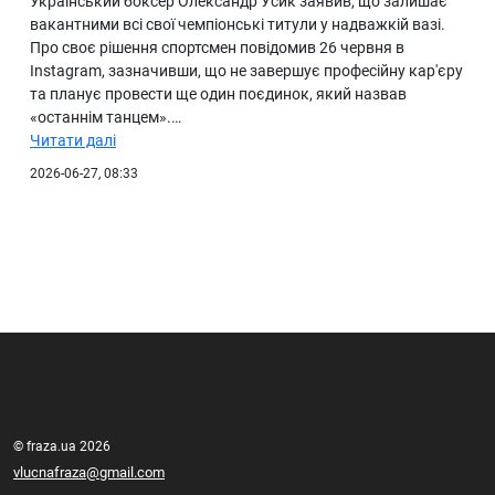
Український боксер Олександр Усик заявив, що залишає
вакантними всі свої чемпіонські титули у надважкій вазі.
Про своє рішення спортсмен повідомив 26 червня в
Instagram, зазначивши, що не завершує професійну кар'єру
та планує провести ще один поєдинок, який назвав
«останнім танцем».…
Читати далі
2026-06-27, 08:33
© fraza.ua 2026
vlucnafraza@gmail.com