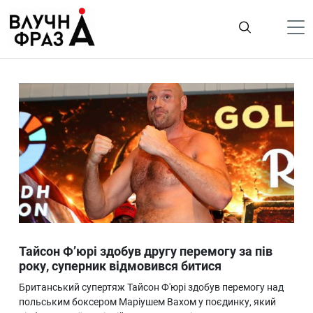
К
содержимому
Політика
Гроші
Життя
Лайфстайл
ТехноНаука
Людина
Корисності
Тайсон Ф’юрі здобув другу перемогу за пів
Ukraine
року, суперник відмовився битися
Про нас
Британський супертяж Тайсон Ф'юрі здобув перемогу над
польським боксером Маріушем Вахом у поєдинку, який