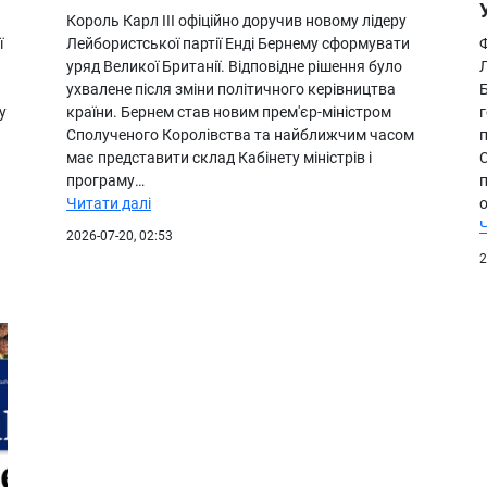
Король Карл III офіційно доручив новому лідеру
ї
Лейбористської партії Енді Бернему сформувати
Ф
уряд Великої Британії. Відповідне рішення було
Л
ухвалене після зміни політичного керівництва
у
країни. Бернем став новим прем'єр-міністром
Сполученого Королівства та найближчим часом
п
має представити склад Кабінету міністрів і
С
програму…
п
Читати далі
о
2026-07-20, 02:53
2