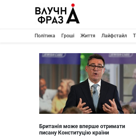
К
содержимому
Політика
Гроші
Життя
Лайфстайл
Т
Політика
Гроші
Життя
Лайфстайл
ТехноНаука
Людина
Корисності
Ukraine
Британія може вперше отримати
Про нас
писану Конституцію країни