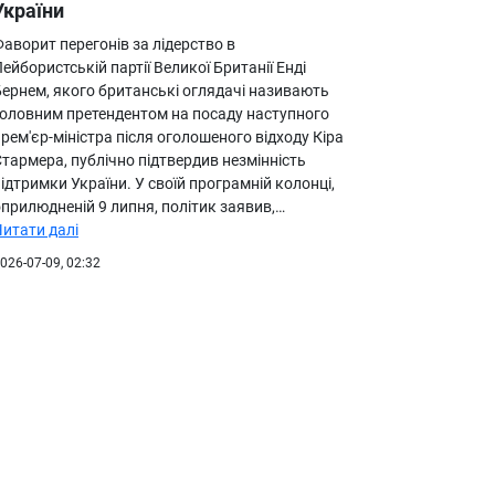
України
аворит перегонів за лідерство в
ейбористській партії Великої Британії Енді
Бернем, якого британські оглядачі називають
головним претендентом на посаду наступного
рем'єр-міністра після оголошеного відходу Кіра
тармера, публічно підтвердив незмінність
ідтримки України. У своїй програмній колонці,
прилюдненій 9 липня, політик заявив,…
Читати далі
026-07-09, 02:32