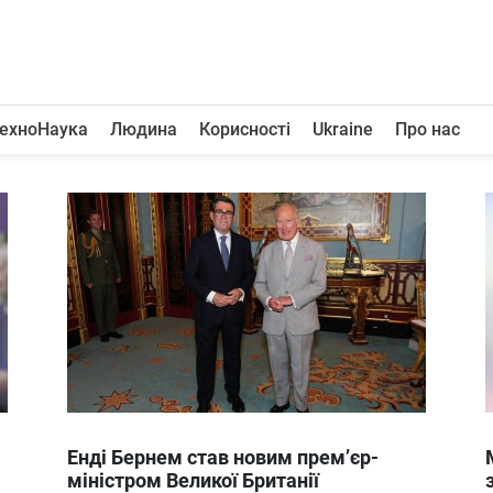
ехноНаука
Людина
Корисності
Ukraine
Про нас
Енді Бернем став новим прем’єр-
міністром Великої Британії