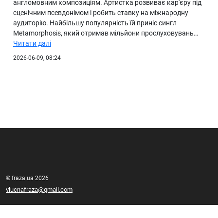
англомовним композиціям. Артистка розвиває кар'єру під
сценічним псевдонімом і робить ставку на міжнародну
аудиторію. Найбільшу популярність їй приніс сингл
Metamorphosis, який отримав мільйони прослуховувань…
Читати далі
2026-06-09, 08:24
© fraza.ua 2026
vlucnafraza@gmail.com