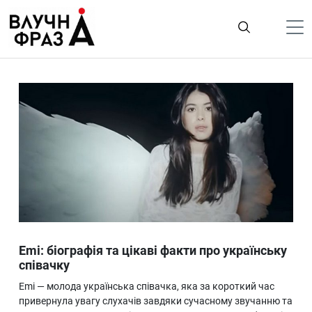
К
содержимому
Політика
Гроші
Життя
Лайфстайл
ТехноНаука
Людина
Корисності
Emi: біографія та цікаві факти про українську
Ukraine
співачку
Про нас
Emi — молода українська співачка, яка за короткий час
привернула увагу слухачів завдяки сучасному звучанню та