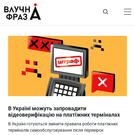
К
содержимому
Політика
Гроші
Життя
Лайфстайл
ТехноНаука
Людина
Корисності
В Україні можуть запровадити
Ukraine
відеоверифікацію на платіжних терміналах
Про нас
В Україні готуються змінити правила роботи платіжних
терміналів самообслуговування після перевірок