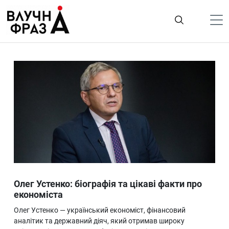
К
содержимому
Політика
Гроші
Життя
Лайфстайл
ТехноНаука
Людина
Корисності
Олег Устенко: біографія та цікаві факти про
Ukraine
економіста
Про нас
Олег Устенко — український економіст, фінансовий
аналітик та державний діяч, який отримав широку