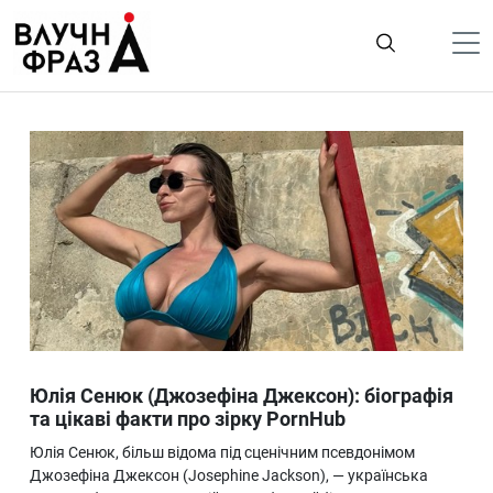
К
содержимому
Політика
Гроші
Життя
Лайфстайл
ТехноНаука
Людина
Корисності
Юлія Сенюк (Джозефіна Джексон): біографія
Ukraine
та цікаві факти про зірку PornHub
Про нас
Юлія Сенюк, більш відома під сценічним псевдонімом
Джозефіна Джексон (Josephine Jackson), — українська