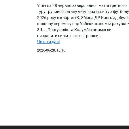
У ніч на 28 червня завершилися матчі третього
туру групового етапу чемпіонату світу з футболу
2026 року в квартеті K. Збірна ДР Конго здобула
вольову перемогу над Узбекистаном із рахунко
3:1, а Португалія та Колумбія не змогли
визначити сильнішого, зігравши…
Читати далі
2026-06-28, 10:16