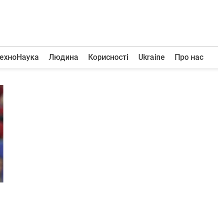
ехноНаука
Людина
Корисності
Ukraine
Про нас