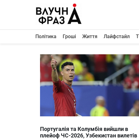
К
содержимому
Політика
Гроші
Життя
Лайфстайл
Т
Політика
Гроші
Життя
Лайфстайл
ТехноНаука
Людина
Корисності
Ukraine
Португалія та Колумбія вийшли в
Про нас
плейоф ЧС-2026, Узбекистан вилетів