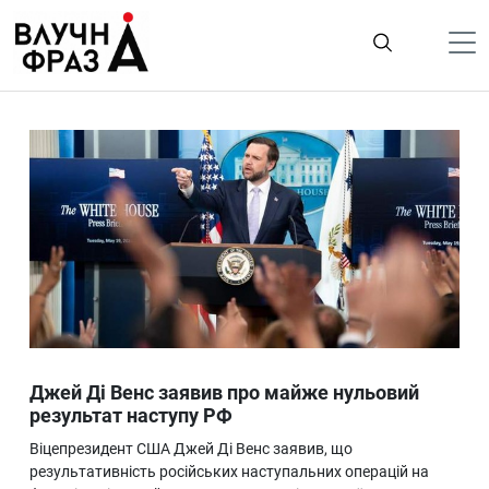
К
содержимому
Політика
Гроші
Життя
Лайфстайл
ТехноНаука
Людина
Корисності
Джей Ді Венс заявив про майже нульовий
Ukraine
результат наступу РФ
Про нас
Віцепрезидент США Джей Ді Венс заявив, що
результативність російських наступальних операцій на