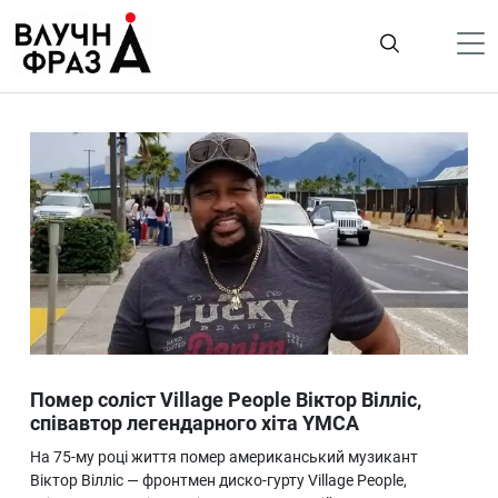
К
содержимому
Політика
Гроші
Життя
Лайфстайл
ТехноНаука
Людина
Корисності
Помер соліст Village People Віктор Вілліс,
Ukraine
співавтор легендарного хіта YMCA
Про нас
На 75-му році життя помер американський музикант
Віктор Вілліс — фронтмен диско-гурту Village People,