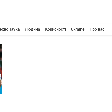
ехноНаука
Людина
Корисності
Ukraine
Про нас