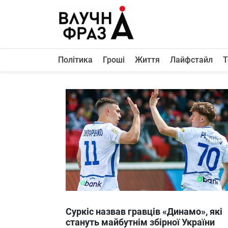
К
содержимому
Політика
Гроші
Життя
Лайфстайл
Т
Політика
Гроші
Життя
Лайфстайл
ТехноНаука
Людина
Корисності
Ukraine
Суркіс назвав гравців «Динамо», які
Про нас
стануть майбутнім збірної України