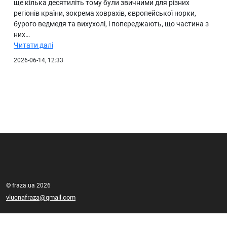
ще кілька десятиліть тому були звичними для різних
регіонів країни, зокрема ховрахів, європейської норки,
бурого ведмедя та вихухолі, і попереджають, що частина з
них…
Читати далі
2026-06-14, 12:33
© fraza.ua 2026
vlucnafraza@gmail.com