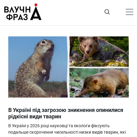
К
содержимому
Політика
Гроші
Життя
Лайфстайл
ТехноНаука
Людина
Корисності
В Україні під загрозою зникнення опинилися
Ukraine
рідкісні види тварин
Про нас
В Україні у 2026 році науковці та екологи фіксують
подальше скорочення чисельності низки видів тварин, які