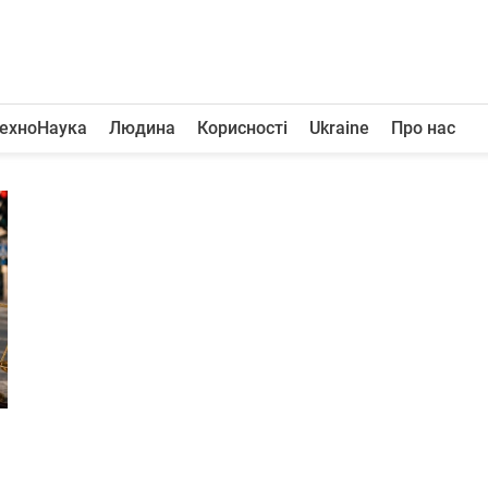
ехноНаука
Людина
Корисності
Ukraine
Про нас