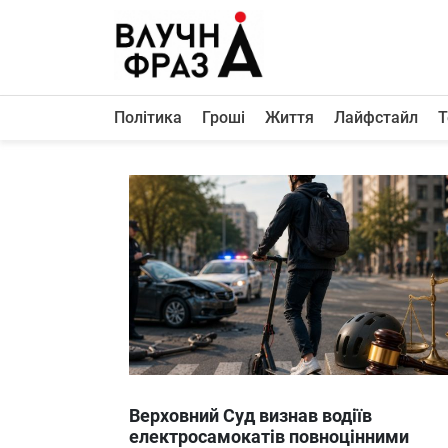
К
содержимому
Політика
Гроші
Життя
Лайфстайл
Т
Політика
Гроші
Життя
Лайфстайл
ТехноНаука
Людина
Корисності
Ukraine
Верховний Суд визнав водіїв
Про нас
електросамокатів повноцінними