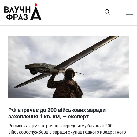
К
содержимому
Політика
Гроші
Життя
Лайфстайл
ТехноНаука
Людина
Корисності
РФ втрачає до 200 військових заради
Ukraine
захоплення 1 кв. км, — експерт
Про нас
Російська армія втрачає в середньому близько 200
військовослужбовців заради окупації одного квадратного