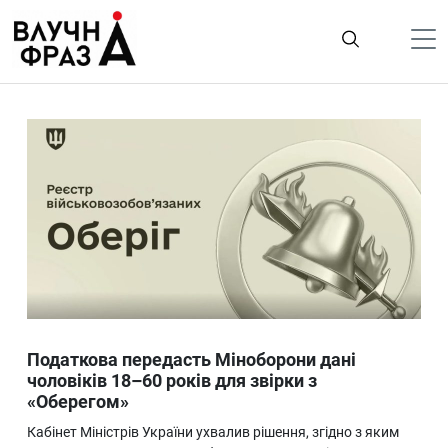
К
содержимому
Політика
Гроші
Життя
Лайфстайл
ТехноНаука
Людина
Корисності
Податкова передасть Міноборони дані
Ukraine
чоловіків 18–60 років для звірки з
«Оберегом»
Про нас
Кабінет Міністрів України ухвалив рішення, згідно з яким