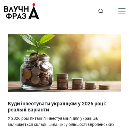
К
содержимому
Політика
Гроші
Життя
Лайфстайл
ТехноНаука
Людина
Корисності
Куди інвестувати українцям у 2026 році:
Ukraine
реальні варіанти
Про нас
У 2026 році питання інвестування для українців
залишається складнішим, ніж у більшості європейських