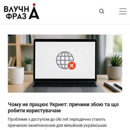
К
содержимому
Політика
Гроші
Життя
Лайфстайл
ТехноНаука
Людина
Корисності
Чому не працює Укрнет: причини збою та що
Ukraine
робити користувачам
Про нас
Проблеми з доступом до Ukr.net періодично стають
причиною занепокоєння для мільйонів українських