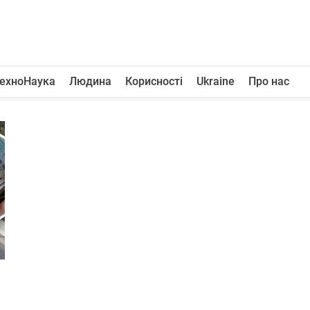
ехноНаука
Людина
Корисності
Ukraine
Про нас