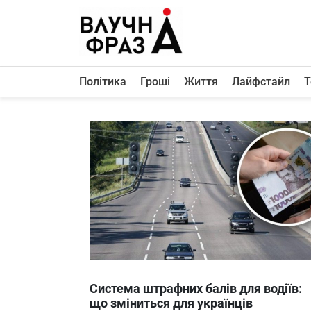
К
содержимому
Політика
Гроші
Життя
Лайфстайл
Т
Політика
Гроші
Життя
Лайфстайл
ТехноНаука
Людина
Корисності
Ukraine
Система штрафних балів для водіїв:
Про нас
що зміниться для українців