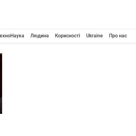
ехноНаука
Людина
Корисності
Ukraine
Про нас