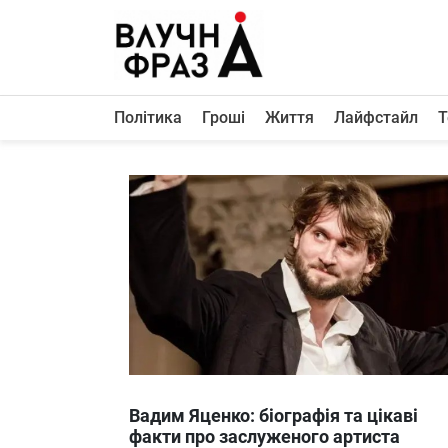
К
содержимому
Політика
Гроші
Життя
Лайфстайл
Т
Політика
Гроші
Життя
Лайфстайл
ТехноНаука
Людина
Корисності
Ukraine
Вадим Яценко: біографія та цікаві
Про нас
факти про заслуженого артиста