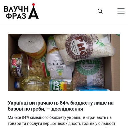
К
содержимому
Політика
Гроші
Життя
Лайфстайл
ТехноНаука
Людина
Корисності
Українці витрачають 84% бюджету лише на
Ukraine
базові потреби, — дослідження
Про нас
Майже 84% сімейного бюджету українці витрачають на
товари та послуги першої необхідності, тоді як у більшості