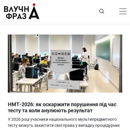
К
содержимому
Політика
Гроші
Життя
Лайфстайл
ТехноНаука
Людина
Корисності
НМТ-2026: як оскаржити порушення під час
Ukraine
тесту та коли анулюють результат
Про нас
У 2026 році учасники національного мультипредметного
тесту можуть захистити свої права у випадку процедурних