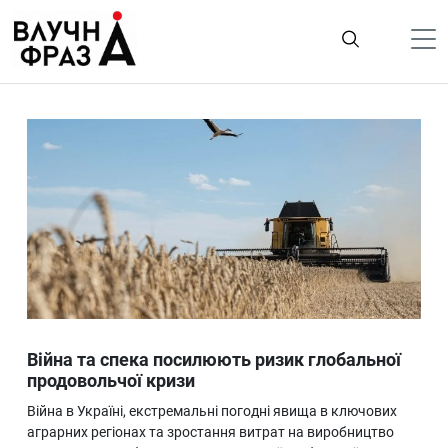
К
содержимому
Політика
Гроші
Життя
Лайфстайл
ТехноНаука
Людина
Корисності
Війна та спека посилюють ризик глобальної
Ukraine
продовольчої кризи
Про нас
Війна в Україні, екстремальні погодні явища в ключових
аграрних регіонах та зростання витрат на виробництво