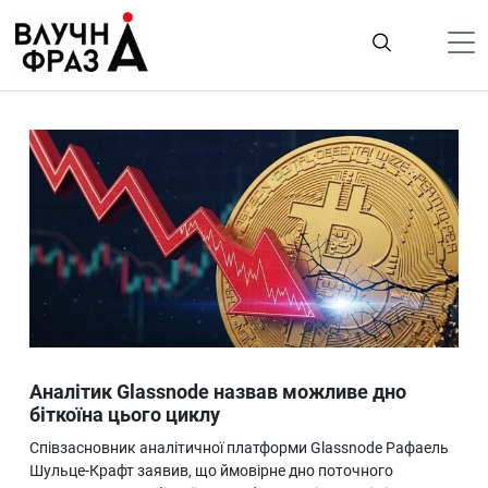
К
содержимому
Політика
Гроші
Життя
Лайфстайл
ТехноНаука
Людина
Корисності
Аналітик Glassnode назвав можливе дно
Ukraine
біткоїна цього циклу
Про нас
Співзасновник аналітичної платформи Glassnode Рафаель
Шульце-Крафт заявив, що ймовірне дно поточного