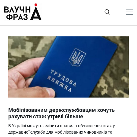
К
содержимому
Політика
Гроші
Життя
Лайфстайл
ТехноНаука
Людина
Корисності
Мобілізованим держслужбовцям хочуть
Ukraine
рахувати стаж утричі більше
Про нас
В Україні можуть змінити правила обчислення стажу
державної служби для мобілізованих чиновників та