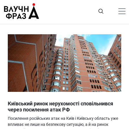
К
содержимому
Політика
Гроші
Життя
Лайфстайл
ТехноНаука
Людина
Корисності
Київський ринок нерухомості сповільнився
Ukraine
через посилення атак РФ
Про нас
Посилення російських атак на Київ і Київську область уже
впливає не лише на безпекову ситуацію, а й на ринок