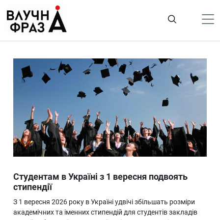
К
содержимому
Політика
Гроші
Життя
Лайфстайл
ТехноНаука
Людина
Корисності
Студентам в Україні з 1 вересня подвоять
Ukraine
стипендії
Про нас
З 1 вересня 2026 року в Україні удвічі збільшать розміри
академічних та іменних стипендій для студентів закладів