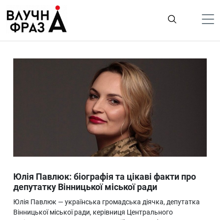
К
содержимому
Політика
Гроші
Життя
Лайфстайл
ТехноНаука
Людина
Корисності
Юлія Павлюк: біографія та цікаві факти про
Ukraine
депутатку Вінницької міської ради
Про нас
Юлія Павлюк — українська громадська діячка, депутатка
Вінницької міської ради, керівниця Центрального