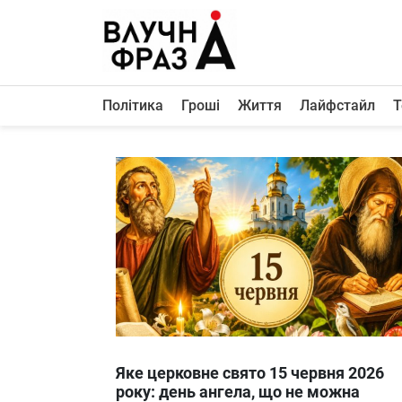
К
содержимому
Політика
Гроші
Життя
Лайфстайл
Т
Політика
Гроші
Життя
Лайфстайл
ТехноНаука
Людина
Корисності
Ukraine
Яке церковне свято 15 червня 2026
Про нас
року: день ангела, що не можна