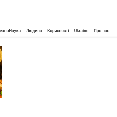
ехноНаука
Людина
Корисності
Ukraine
Про нас