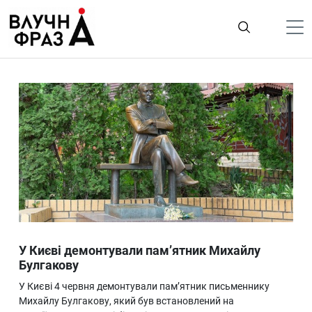
К
содержимому
Політика
Гроші
Життя
Лайфстайл
ТехноНаука
Людина
Корисності
У Києві демонтували пам’ятник Михайлу
Ukraine
Булгакову
Про нас
У Києві 4 червня демонтували пам’ятник письменнику
Михайлу Булгакову, який був встановлений на