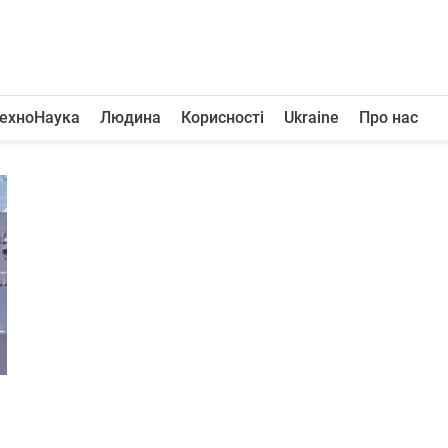
ехноНаука
Людина
Корисності
Ukraine
Про нас