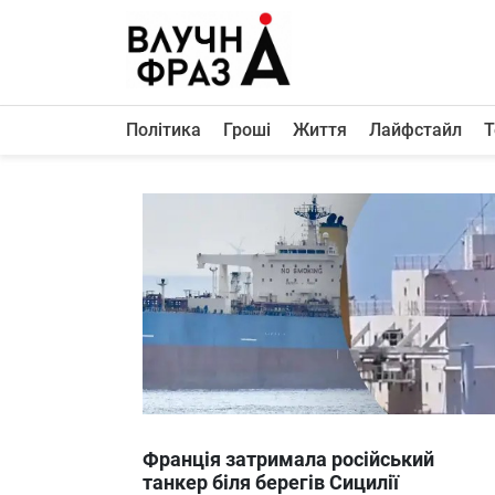
К
содержимому
Політика
Гроші
Життя
Лайфстайл
Т
Політика
Гроші
Життя
Лайфстайл
ТехноНаука
Людина
Корисності
Ukraine
Франція затримала російський
Про нас
танкер біля берегів Сицилії