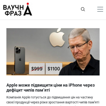
К
содержимому
Політика
Гроші
Життя
Лайфстайл
ТехноНаука
Людина
Корисності
Apple може підвищити ціни на iPhone через
Ukraine
дефіцит чипів пам’яті
Про нас
Компанія Apple готується до підвищення цін на частину
своєї продукції через різке зростання вартості чипів пам’яті